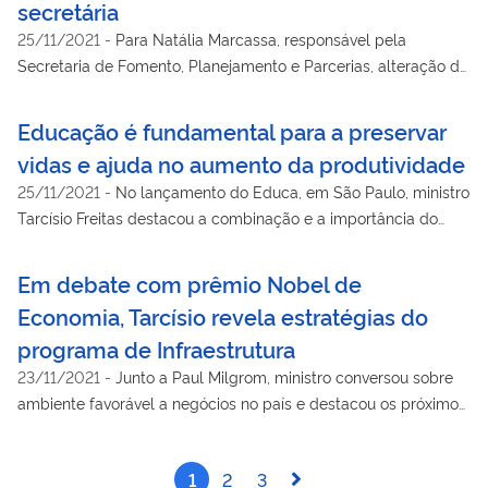
secretária
25/11/2021
-
Para Natália Marcassa, responsável pela
Secretaria de Fomento, Planejamento e Parcerias, alteração do
marco legal é fundamental para aumentar o apetite de
investidores estrangeiros no Brasil
Educação é fundamental para a preservar
vidas e ajuda no aumento da produtividade
25/11/2021
-
No lançamento do Educa, em São Paulo, ministro
Tarcísio Freitas destacou a combinação e a importância do
aprendizado sobre segurança no trânsito desde a infância
Em debate com prêmio Nobel de
Economia, Tarcísio revela estratégias do
programa de Infraestrutura
23/11/2021
-
Junto a Paul Milgrom, ministro conversou sobre
ambiente favorável a negócios no país e destacou os próximos
passos das concessões promovidas pelo MInfra
1
2
3