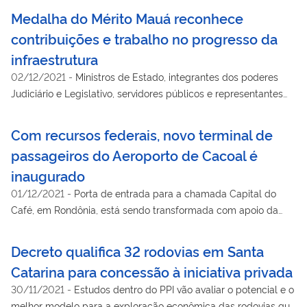
Medalha do Mérito Mauá reconhece
contribuições e trabalho no progresso da
infraestrutura
02/12/2021
-
Ministros de Estado, integrantes dos poderes
Judiciário e Legislativo, servidores públicos e representantes
da iniciativa privada foram homenageados. “Pessoas que estão
nos ajudando a transformar a infraestrutura”, diz Tarcísio
Com recursos federais, novo terminal de
passageiros do Aeroporto de Cacoal é
inaugurado
01/12/2021
-
Porta de entrada para a chamada Capital do
Café, em Rondônia, está sendo transformada com apoio da
União. São R$ 8 milhões investidos com recursos do Fundo
Nacional de Aviação Civil (Fnac)
Decreto qualifica 32 rodovias em Santa
Catarina para concessão à iniciativa privada
30/11/2021
-
Estudos dentro do PPI vão avaliar o potencial e o
melhor modelo para a exploração econômica das rodovias que