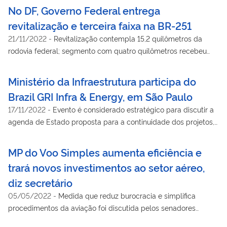
No DF, Governo Federal entrega
revitalização e terceira faixa na BR-251
21/11/2022
-
Revitalização contempla 15,2 quilômetros da
rodovia federal; segmento com quatro quilômetros recebeu
faixa extra. Serviços foram iniciados em 2021
Ministério da Infraestrutura participa do
Brazil GRI Infra & Energy, em São Paulo
17/11/2022
-
Evento é considerado estratégico para discutir a
agenda de Estado proposta para a continuidade dos projetos,
segurança jurídica e fiscal, transparência e potencial de
negócios
MP do Voo Simples aumenta eficiência e
trará novos investimentos ao setor aéreo,
diz secretário
05/05/2022
-
Medida que reduz burocracia e simplifica
procedimentos da aviação foi discutida pelos senadores
durante audiência pública