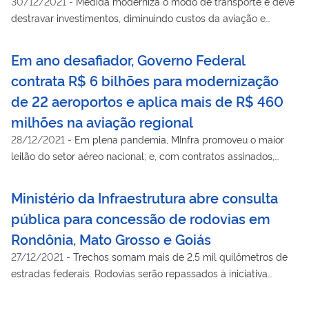
30/12/2021
-
Medida moderniza o modo de transporte e deve
destravar investimentos, diminuindo custos da aviação e
gerando empregos
Em ano desafiador, Governo Federal
contrata R$ 6 bilhões para modernização
de 22 aeroportos e aplica mais de R$ 460
milhões na aviação regional
28/12/2021
-
Em plena pandemia, MInfra promoveu o maior
leilão do setor aéreo nacional; e, com contratos assinados,
destravou investimentos privados em terminais concedidos.
Recursos do Fundo Nacional de Aviação Civil permitiram
Ministério da Infraestrutura abre consulta
concluir melhorias em 12 aeródromos
pública para concessão de rodovias em
Rondônia, Mato Grosso e Goiás
27/12/2021
-
Trechos somam mais de 2,5 mil quilômetros de
estradas federais. Rodovias serão repassados à iniciativa
privada e receberão cerca de R$ 13 bilhões em investimentos