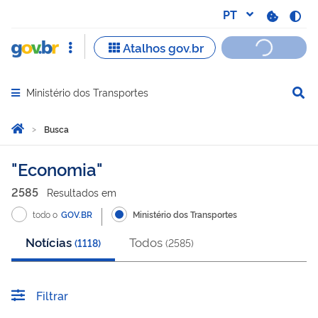
Ministério dos Transportes
Abrir menu principal de navegação
Você está aqui:
Página Inicial
Busca
Busca
Economia
2585
Resultado
s
em
todo o
GOV.BR
Ministério dos Transportes
Notícias
Todos
(
1118
)
(
2585
)
Filtrar