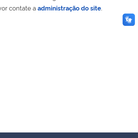
vor contate a
administração do site
.