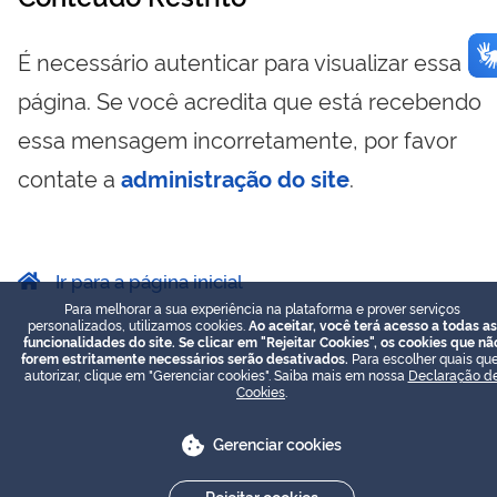
É necessário autenticar para visualizar essa
página. Se você acredita que está recebendo
essa mensagem incorretamente, por favor
contate a
administração do site
.
Ir para a página inicial
Para melhorar a sua experiência na plataforma e prover serviços
personalizados, utilizamos cookies.
Ao aceitar, você terá acesso a todas as
funcionalidades do site. Se clicar em "Rejeitar Cookies", os cookies que nã
forem estritamente necessários serão desativados.
Para escolher quais que
autorizar, clique em "Gerenciar cookies". Saiba mais em nossa
Declaração d
Cookies
.
Gerenciar cookies
Rejeitar cookies