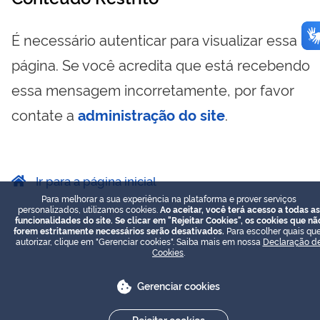
É necessário autenticar para visualizar essa
página. Se você acredita que está recebendo
essa mensagem incorretamente, por favor
contate a
administração do site
.
Ir para a página inicial
Para melhorar a sua experiência na plataforma e prover serviços
personalizados, utilizamos cookies.
Ao aceitar, você terá acesso a todas as
funcionalidades do site. Se clicar em "Rejeitar Cookies", os cookies que nã
forem estritamente necessários serão desativados.
Para escolher quais que
autorizar, clique em "Gerenciar cookies". Saiba mais em nossa
Declaração d
Cookies
.
Gerenciar cookies
Rejeitar cookies