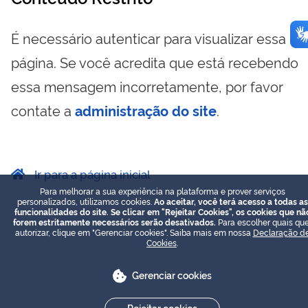
É necessário autenticar para visualizar essa
página. Se você acredita que está recebendo
essa mensagem incorretamente, por favor
contate a
administração do site
.
Ir para a página inicial
Para melhorar a sua experiência na plataforma e prover serviços
personalizados, utilizamos cookies.
Ao aceitar, você terá acesso a todas as
funcionalidades do site. Se clicar em "Rejeitar Cookies", os cookies que nã
forem estritamente necessários serão desativados.
Para escolher quais que
autorizar, clique em "Gerenciar cookies". Saiba mais em nossa
Declaração d
Cookies
.
Gerenciar cookies
Rejeitar cookies