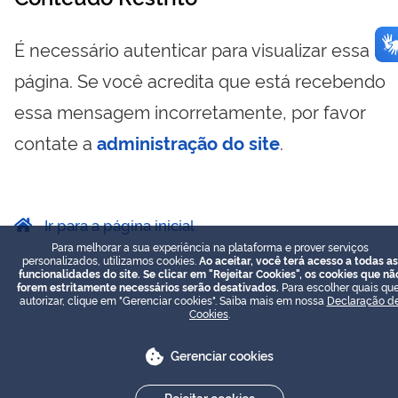
É necessário autenticar para visualizar essa
página. Se você acredita que está recebendo
essa mensagem incorretamente, por favor
contate a
administração do site
.
Ir para a página inicial
Para melhorar a sua experiência na plataforma e prover serviços
personalizados, utilizamos cookies.
Ao aceitar, você terá acesso a todas as
funcionalidades do site. Se clicar em "Rejeitar Cookies", os cookies que nã
forem estritamente necessários serão desativados.
Para escolher quais que
autorizar, clique em "Gerenciar cookies". Saiba mais em nossa
Declaração d
Cookies
.
Gerenciar cookies
Rejeitar cookies