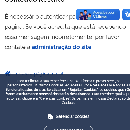
É necessário autenticar para visualizar essa
página. Se você acredita que está recebendo
essa mensagem incorretamente, por favor
contate a
administração do site
.
Ir para a página inicial
Para melhorar a sua experiência na plataforma e prover serviços
personalizados, utilizamos cookies.
Ao aceitar, você terá acesso a todas as
funcionalidades do site. Se clicar em "Rejeitar Cookies", os cookies que nã
forem estritamente necessários serão desativados.
Para escolher quais que
autorizar, clique em "Gerenciar cookies". Saiba mais em nossa
Declaração d
Cookies
.
Gerenciar cookies
Rejeitar cookies