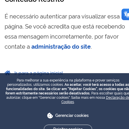
É necessário autenticar para visualizar essa
página. Se você acredita que está recebendo
essa mensagem incorretamente, por favor
contate a
administração do site
.
Ir para a página inicial
Para melhorar a sua experiência na plataforma e prover serviços
personalizados, utilizamos cookies.
Ao aceitar, você terá acesso a todas as
funcionalidades do site. Se clicar em "Rejeitar Cookies", os cookies que nã
forem estritamente necessários serão desativados.
Para escolher quais que
autorizar, clique em "Gerenciar cookies". Saiba mais em nossa
Declaração d
Cookies
.
Gerenciar cookies
Rejeitar cookies