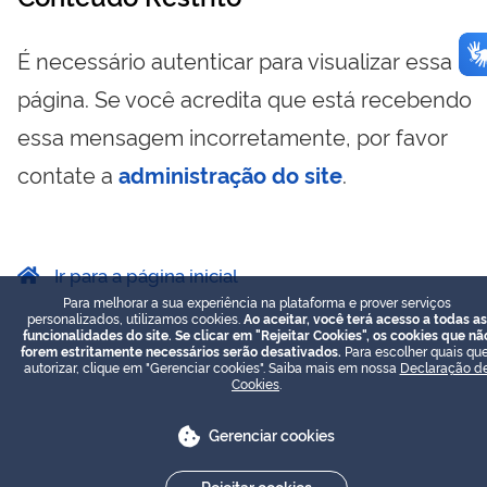
É necessário autenticar para visualizar essa
página. Se você acredita que está recebendo
essa mensagem incorretamente, por favor
contate a
administração do site
.
Ir para a página inicial
Para melhorar a sua experiência na plataforma e prover serviços
personalizados, utilizamos cookies.
Ao aceitar, você terá acesso a todas as
funcionalidades do site. Se clicar em "Rejeitar Cookies", os cookies que nã
forem estritamente necessários serão desativados.
Para escolher quais que
autorizar, clique em "Gerenciar cookies". Saiba mais em nossa
Declaração d
Cookies
.
Gerenciar cookies
Rejeitar cookies