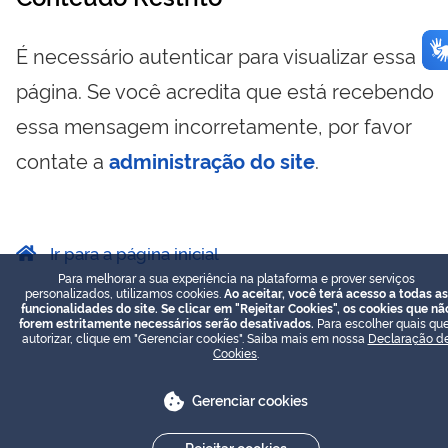
É necessário autenticar para visualizar essa
página. Se você acredita que está recebendo
essa mensagem incorretamente, por favor
contate a
administração do site
.
Ir para a página inicial
Para melhorar a sua experiência na plataforma e prover serviços
personalizados, utilizamos cookies.
Ao aceitar, você terá acesso a todas as
funcionalidades do site. Se clicar em "Rejeitar Cookies", os cookies que nã
forem estritamente necessários serão desativados.
Para escolher quais que
autorizar, clique em "Gerenciar cookies". Saiba mais em nossa
Declaração d
Cookies
.
Gerenciar cookies
Rejeitar cookies