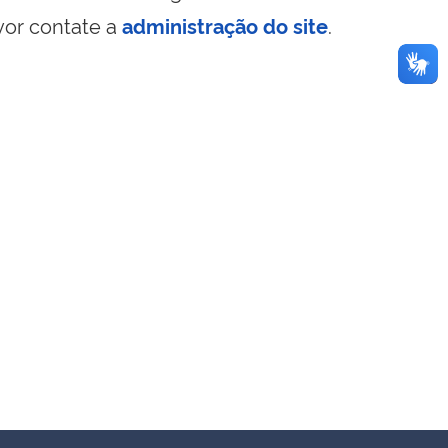
vor contate a
administração do site
.