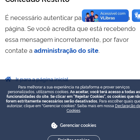
É necessário autenticar para visualizar essa
página. Se você acredita que está recebendo
essa mensagem incorretamente, por favor
contate a
administração do site
.
Ir para a página inicial
Para melhorar a sua experiência na plataforma e prover serviços
personalizados, utilizamos cookies.
Ao aceitar, você terá acesso a todas as
funcionalidades do site. Se clicar em "Rejeitar Cookies", os cookies que nã
forem estritamente necessários serão desativados.
Para escolher quais que
autorizar, clique em "Gerenciar cookies". Saiba mais em nossa
Declaração d
Cookies
.
Gerenciar cookies
Rejeitar cookies