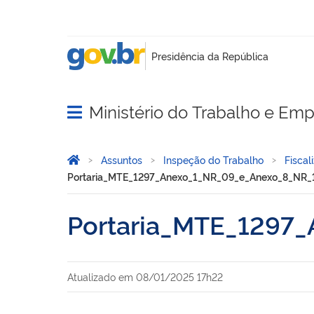
Ministério do Trabalho e Em
Abrir menu principal de navegação
Você está aqui:
Página Inicial
Assuntos
Inspeção do Trabalho
Fisca
Portaria_MTE_1297_Anexo_1_NR_09_e_Anexo_8_NR_1
Portaria_MTE_1297
Atualizado em
08/01/2025 17h22