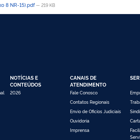
xo 8 NR-15).pdf
— 219 KB
NOTÍCIAS E
CANAIS DE
SER
CONTEÚDOS
ATENDIMENTO
nal
2026
Fale Conosco
Emp
Contatos Regionais
Trab
Envio de Oficíos Judiciais
Sind
Ouvidoria
Cart
Imprensa
Faci
Serv