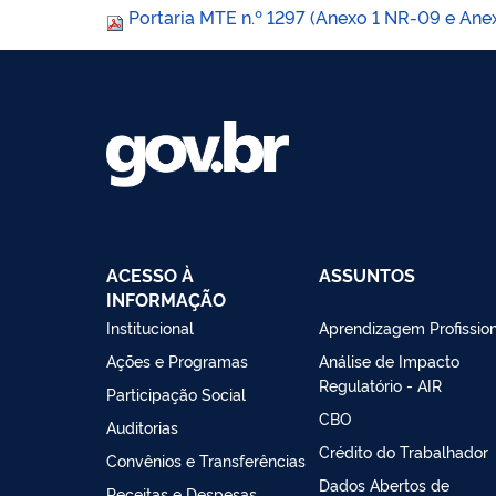
Portaria MTE n.º 1297 (Anexo 1 NR-09 e Ane
ACESSO À
ASSUNTOS
INFORMAÇÃO
Institucional
Aprendizagem Profissio
Ações e Programas
Análise de Impacto
Regulatório - AIR
Participação Social
CBO
Auditorias
Crédito do Trabalhador
Convênios e Transferências
Dados Abertos de
Receitas e Despesas