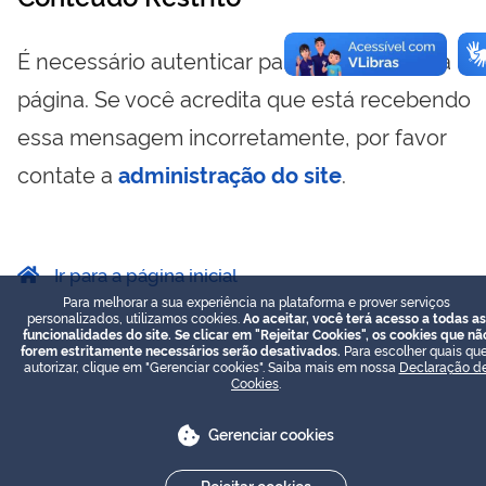
É necessário autenticar para visualizar essa
página. Se você acredita que está recebendo
essa mensagem incorretamente, por favor
contate a
administração do site
.
Ir para a página inicial
Para melhorar a sua experiência na plataforma e prover serviços
personalizados, utilizamos cookies.
Ao aceitar, você terá acesso a todas as
funcionalidades do site. Se clicar em "Rejeitar Cookies", os cookies que nã
forem estritamente necessários serão desativados.
Para escolher quais que
autorizar, clique em "Gerenciar cookies". Saiba mais em nossa
Declaração d
Cookies
.
Gerenciar cookies
Rejeitar cookies