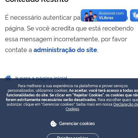
É necessário autenticar para visualizar essa
página. Se você acredita que está recebendo
essa mensagem incorretamente, por favor
contate a
administração do site
.
Ir para a página inicial
Para melhorar a sua experiência na plataforma e prover serviços
personalizados, utilizamos cookies.
Ao aceitar, você terá acesso a todas as
funcionalidades do site. Se clicar em "Rejeitar Cookies", os cookies que nã
forem estritamente necessários serão desativados.
Para escolher quais que
autorizar, clique em "Gerenciar cookies". Saiba mais em nossa
Declaração d
Cookies
.
Gerenciar cookies
Rejeitar cookies