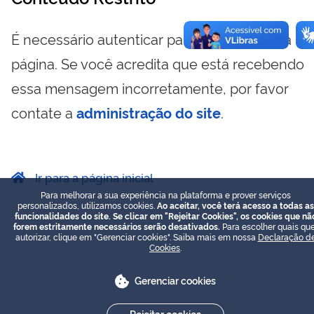
É necessário autenticar para visualizar essa
página. Se você acredita que está recebendo
essa mensagem incorretamente, por favor
contate a
administração do site
.
Ir para a página inicial
Para melhorar a sua experiência na plataforma e prover serviços
personalizados, utilizamos cookies.
Ao aceitar, você terá acesso a todas as
funcionalidades do site. Se clicar em "Rejeitar Cookies", os cookies que nã
forem estritamente necessários serão desativados.
Para escolher quais que
autorizar, clique em "Gerenciar cookies". Saiba mais em nossa
Declaração d
Cookies
.
Gerenciar cookies
Rejeitar cookies