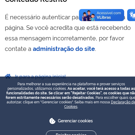
É necessário autenticar para visualizar essa
página. Se você acredita que está recebendo
essa mensagem incorretamente, por favor
contate a
administração do site
.
Ir para a página inicial
Para melhorar a sua experiência na plataforma e prover serviços
personalizados, utilizamos cookies.
Ao aceitar, você terá acesso a todas as
funcionalidades do site. Se clicar em "Rejeitar Cookies", os cookies que nã
forem estritamente necessários serão desativados.
Para escolher quais que
autorizar, clique em "Gerenciar cookies". Saiba mais em nossa
Declaração d
Cookies
.
Gerenciar cookies
Rejeitar cookies