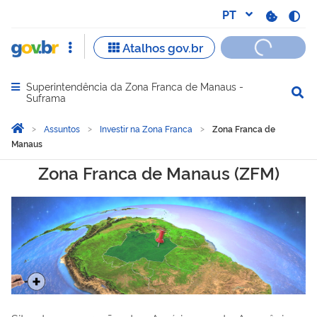
Superintendência da Zona Franca de Manaus -
Abrir menu principal de navegação
Suframa
Você está aqui:
Página Inicial
Assuntos
Investir na Zona Franca
Zona Franca de
Manaus
Zona Franca de Manaus
Zona Franca de Manaus (ZFM)