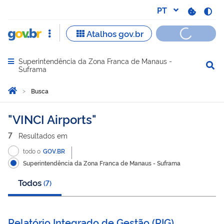
Superintendência da Zona Franca de Manaus -
Abrir menu principal de navegação
Suframa
Você está aqui:
Página Inicial
Busca
Busca
VINCI Airports
7
Resultado
s
em
todo o
GOV.BR
Superintendência da Zona Franca de Manaus - Suframa
Todos
(
7
)
Relatório Integrado de Gestão (RIG)