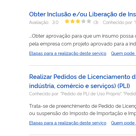
Obter Inclusão e/ou Liberação de In
Avaliação:
3.0
(
3
)
Conhecido por:
...Obter aprovação para que um insumo possa 
pela empresa com projeto aprovado para a ind
Etapas para a realização deste serviço
Quem pode ut
Realizar Pedidos de Licenciamento 
indústria, comércio e serviços)
(
PLI
)
Conhecido por:
"Pedido de PLI de Uso Próprio", "Pedi
Trata-se de preenchimento de Pedido de Licença de Importaç
ou suspensão do Imposto de Importação e Impo
do Pedido de Licença de Importação. INFORMAÇÕES SOBRE O CUSTO de TCIF: - A cada pedido de licenciamento de
Etapas para a realização deste serviço
Quem pode ut
importação, o valor de R$ 250,00 (duzentos e c
constante do...