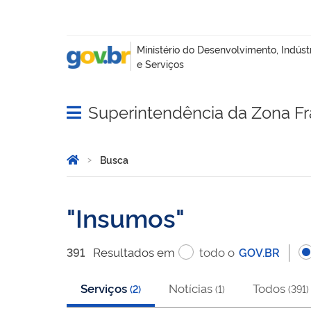
Superintendência da Zona F
Abrir menu principal de navegação
Você está aqui:
Página Inicial
Busca
Busca
Insumos
Resultado
s
em
todo o
391
GOV.BR
Serviços
Notícias
Todos
(
2
)
(
1
)
(
391
)