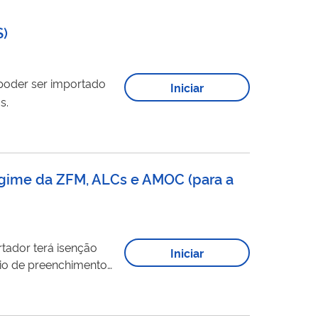
S
)
 poder ser importado
Iniciar
s.
egime da ZFM, ALCs e AMOC (para a
Iniciar
io de preenchimento
A cada mercadoria