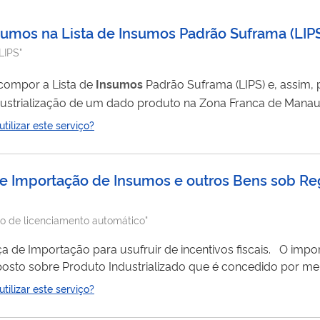
sumos na Lista de Insumos Padrão Suframa
(
LIP
"LIPS"
compor a Lista de
Insumos
Padrão Suframa (LIPS) e, assim,
ustrialização de um dado produto na Zona Franca de Manau
ilizar este serviço?
de Importação de Insumos e outros Bens sob R
do de licenciamento automático"
ão para usufruir de incentivos fiscais. O importador terá isenção
sto sobre Produto Industrializado que é concedido por me
ilizar este serviço?
inquenta reais), limitando-se a 1,5% (um e meio por cento). 