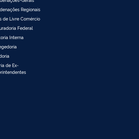
denações Regionais
s de Livre Comércio
uradoria Federal
oria Interna
egedoria
doria
ria de Ex-
rintendentes