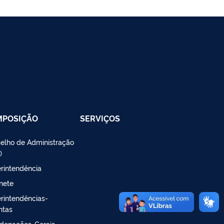
MPOSIÇÃO
SERVIÇOS
elho de Administração
)
rintendência
nete
rintendências-
ntas
denações-Gerais