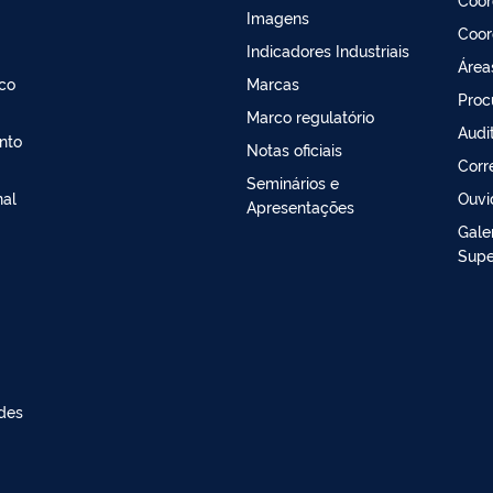
Imagens
Coor
Indicadores Industriais
Área
ico
Marcas
Proc
Marco regulatório
Audit
nto
Notas oficiais
Corr
Seminários e
nal
Ouvi
Apresentações
Gale
Supe
des