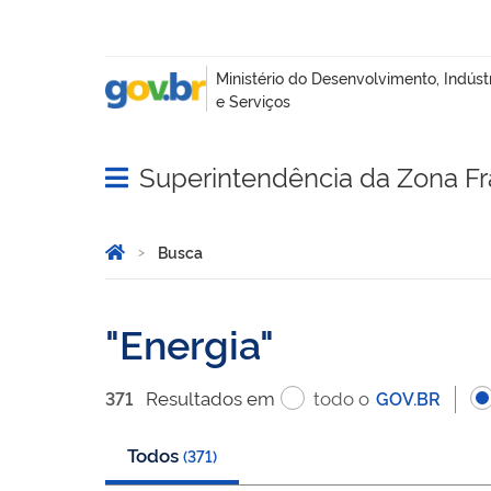
Superintendência da Zona F
Abrir menu principal de navegação
Você está aqui:
Página Inicial
Busca
Busca
Energia
Resultado
s
em
todo o
371
GOV.BR
Todos
(
371
)