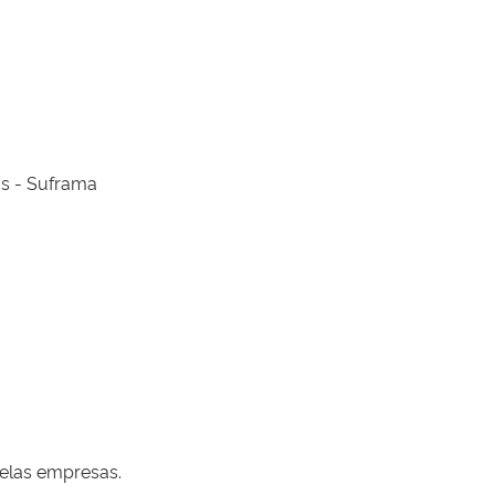
Gases de Efeito Estufa - GEE - Feira Internacional da Amazônia-FIAM - Zona Franca de Manaus - Suframa
pelas empresas.