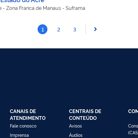
e - Zona Franca de Manaus - Suframa
1
2
3
CANAIS DE
CENTRAIS DE
CO
ATENDIMENTO
CONTEÚDO
Fale conosco
Avisos
Cons
(CAS
Imprensa
Áudios