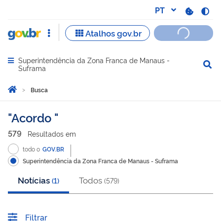
Superintendência da Zona Franca de Manaus -
Abrir menu principal de navegação
Suframa
Você está aqui:
Página Inicial
Busca
Busca
Acordo
579
Resultado
s
em
todo o
GOV.BR
Superintendência da Zona Franca de Manaus - Suframa
Notícias
Todos
(
1
)
(
579
)
Filtrar