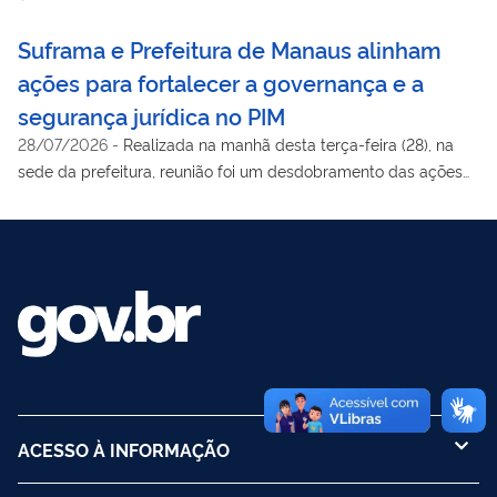
Suframa e Prefeitura de Manaus alinham
ações para fortalecer a governança e a
segurança jurídica no PIM
28/07/2026
-
Realizada na manhã desta terça-feira (28), na
sede da prefeitura, reunião foi um desdobramento das ações
integradas entre a Autarquia, a Prefeitura de Manaus e outras
instituições, adotadas após a ocorrência recente na empresa
Innova, no Distrito Industrial.
ACESSO À INFORMAÇÃO