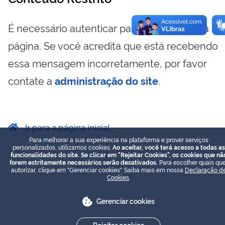
É necessário autenticar para visualizar essa
página. Se você acredita que está recebendo
essa mensagem incorretamente, por favor
contate a
administração do site
.
Ir para a página inicial
Para melhorar a sua experiência na plataforma e prover serviços
personalizados, utilizamos cookies.
Ao aceitar, você terá acesso a todas as
funcionalidades do site. Se clicar em "Rejeitar Cookies", os cookies que nã
forem estritamente necessários serão desativados.
Para escolher quais que
autorizar, clique em "Gerenciar cookies". Saiba mais em nossa
Declaração d
Cookies
.
Gerenciar cookies
Rejeitar cookies