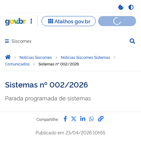
Siscomex
Abrir menu principal de navegação
Você está aqui:
Página Inicial
Notícias Siscomex
Notícias Siscomex Sistemas
Comunicados
Sistemas nº 002/2026
Sistemas nº 002/2026
Parada programada de sistemas
Compartilhe por Facebook
Compartilhe por Twitter
Compartilhe por Lin
Compartilhe por
link para Copi
Compartilhe:
Publicado em
23/04/2026 10h55