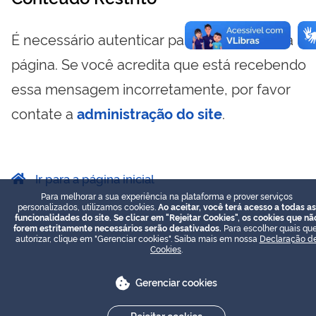
É necessário autenticar para visualizar essa
página. Se você acredita que está recebendo
essa mensagem incorretamente, por favor
contate a
administração do site
.
Ir para a página inicial
Para melhorar a sua experiência na plataforma e prover serviços
personalizados, utilizamos cookies.
Ao aceitar, você terá acesso a todas as
funcionalidades do site. Se clicar em "Rejeitar Cookies", os cookies que nã
forem estritamente necessários serão desativados.
Para escolher quais que
autorizar, clique em "Gerenciar cookies". Saiba mais em nossa
Declaração d
Cookies
.
Gerenciar cookies
Rejeitar cookies