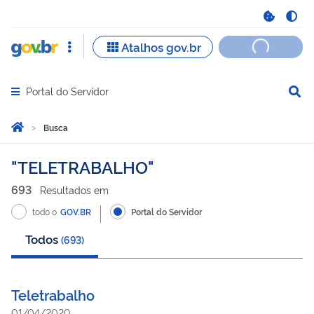
Portal do Servidor
Abrir menu principal de navegação
Você está aqui:
Página Inicial
Busca
Busca
TELETRABALHO
693
Resultado
s
em
todo o
GOV.BR
Portal do Servidor
Todos
(
693
)
Teletrabalho
01/04/2020