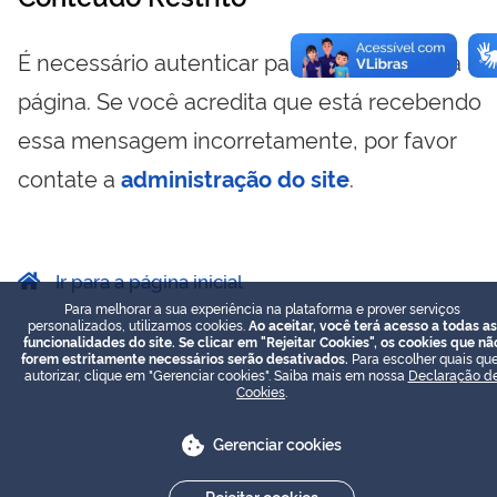
É necessário autenticar para visualizar essa
página. Se você acredita que está recebendo
essa mensagem incorretamente, por favor
contate a
administração do site
.
Ir para a página inicial
Para melhorar a sua experiência na plataforma e prover serviços
personalizados, utilizamos cookies.
Ao aceitar, você terá acesso a todas as
funcionalidades do site. Se clicar em "Rejeitar Cookies", os cookies que nã
forem estritamente necessários serão desativados.
Para escolher quais que
autorizar, clique em "Gerenciar cookies". Saiba mais em nossa
Declaração d
Cookies
.
Gerenciar cookies
Rejeitar cookies