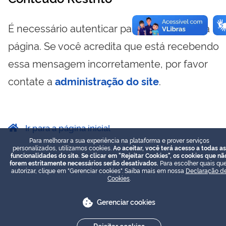
É necessário autenticar para visualizar essa
página. Se você acredita que está recebendo
essa mensagem incorretamente, por favor
contate a
administração do site
.
Ir para a página inicial
Para melhorar a sua experiência na plataforma e prover serviços
personalizados, utilizamos cookies.
Ao aceitar, você terá acesso a todas as
funcionalidades do site. Se clicar em "Rejeitar Cookies", os cookies que nã
forem estritamente necessários serão desativados.
Para escolher quais que
autorizar, clique em "Gerenciar cookies". Saiba mais em nossa
Declaração d
Cookies
.
Gerenciar cookies
Rejeitar cookies