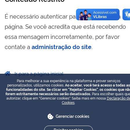
É necessário autenticar para visualizar essa
página. Se você acredita que está recebendo
essa mensagem incorretamente, por favor
contate a
administração do site
.
Ir para a página inicial
Para melhorar a sua experiência na plataforma e prover serviços
personalizados, utilizamos cookies.
Ao aceitar, você terá acesso a todas as
funcionalidades do site. Se clicar em "Rejeitar Cookies", os cookies que nã
forem estritamente necessários serão desativados.
Para escolher quais que
autorizar, clique em "Gerenciar cookies". Saiba mais em nossa
Declaração d
Cookies
.
Gerenciar cookies
Rejeitar cookies