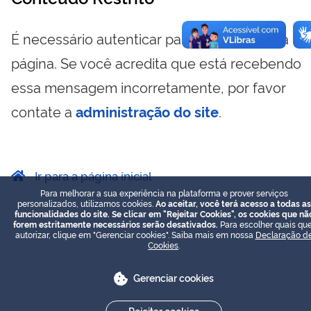
É necessário autenticar para visualizar essa
página. Se você acredita que está recebendo
essa mensagem incorretamente, por favor
contate a
administração do site
.
Ir para a página inicial
Para melhorar a sua experiência na plataforma e prover serviços
personalizados, utilizamos cookies.
Ao aceitar, você terá acesso a todas as
funcionalidades do site. Se clicar em "Rejeitar Cookies", os cookies que nã
forem estritamente necessários serão desativados.
Para escolher quais que
autorizar, clique em "Gerenciar cookies". Saiba mais em nossa
Declaração d
Cookies
.
Gerenciar cookies
Rejeitar cookies