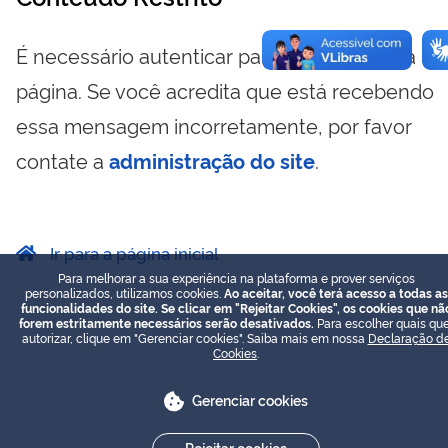
É necessário autenticar para visualizar essa
página. Se você acredita que está recebendo
essa mensagem incorretamente, por favor
contate a
administração do site
.
Ir para a página inicial
Para melhorar a sua experiência na plataforma e prover serviços
personalizados, utilizamos cookies.
Ao aceitar, você terá acesso a todas as
funcionalidades do site. Se clicar em "Rejeitar Cookies", os cookies que nã
forem estritamente necessários serão desativados.
Para escolher quais que
autorizar, clique em "Gerenciar cookies". Saiba mais em nossa
Declaração d
Cookies
.
Gerenciar cookies
Rejeitar cookies