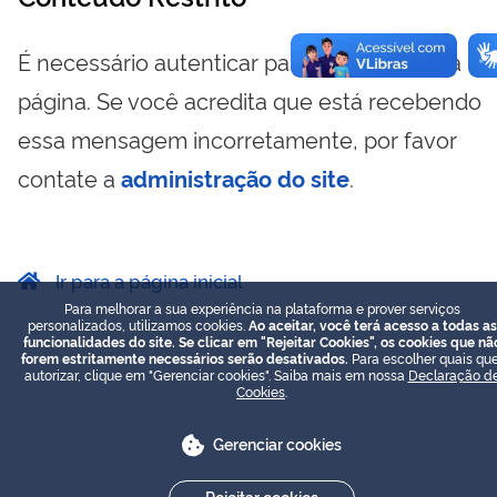
É necessário autenticar para visualizar essa
página. Se você acredita que está recebendo
essa mensagem incorretamente, por favor
contate a
administração do site
.
Ir para a página inicial
Para melhorar a sua experiência na plataforma e prover serviços
personalizados, utilizamos cookies.
Ao aceitar, você terá acesso a todas as
funcionalidades do site. Se clicar em "Rejeitar Cookies", os cookies que nã
forem estritamente necessários serão desativados.
Para escolher quais que
autorizar, clique em "Gerenciar cookies". Saiba mais em nossa
Declaração d
Cookies
.
Gerenciar cookies
Rejeitar cookies