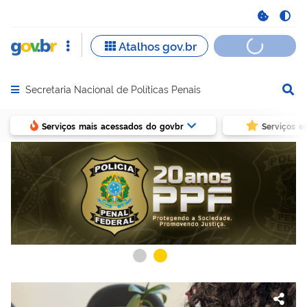
Secretaria Nacional de Políticas Penais
Abrir menu principal de navegação
Serviços mais acessados do govbr
Serviços e