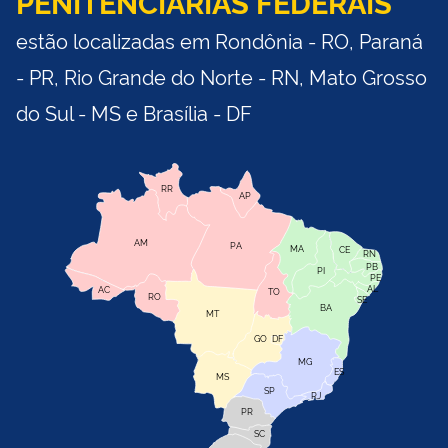
PENITENCIÁRIAS FEDERAIS
estão localizadas em Rondônia - RO, Paraná
- PR, Rio Grande do Norte - RN, Mato Grosso
do Sul - MS e Brasília - DF
RR
AP
AM
PA
MA
CE
RN
PB
PI
PE
AL
AC
TO
RO
SE
BA
MT
GO
DF
MG
ES
MS
SP
RJ
PR
SC