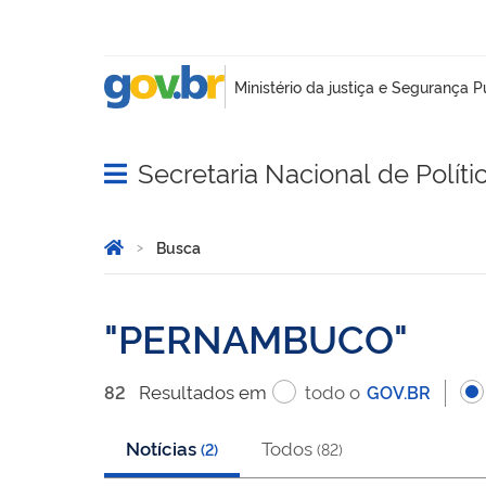
Secretaria Nacional de Políti
Abrir menu principal de navegação
Você está aqui:
Página Inicial
Busca
Busca
PERNAMBUCO
Resultado
s
em
todo o
82
GOV.BR
Notícias
Todos
(
2
)
(
82
)