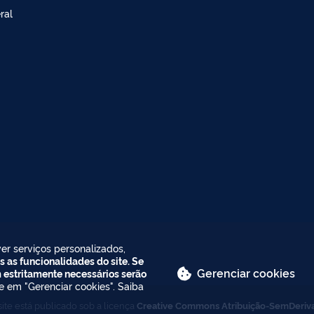
ral
er serviços personalizados,
s as funcionalidades do site. Se
Gerenciar cookies
m estritamente necessários serão
ue em "Gerenciar cookies". Saiba
ite está publicado sob a licença
Creative Commons Atribuição-SemDeriv