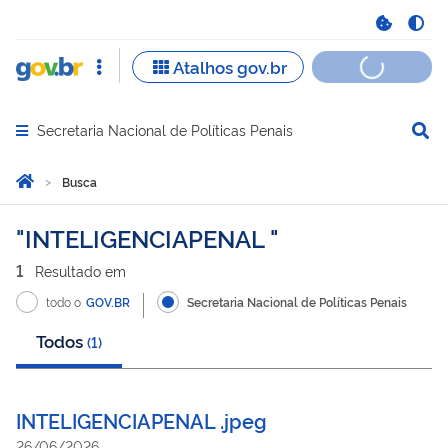
Secretaria Nacional de Políticas Penais
Abrir menu principal de navegação
Você está aqui:
Página Inicial
Busca
Busca
INTELIGENCIAPENAL
1
Resultado
em
todo o
GOV.BR
Secretaria Nacional de Políticas Penais
Todos
(
1
)
INTELIGENCIAPENAL .jpeg
26/06/2026