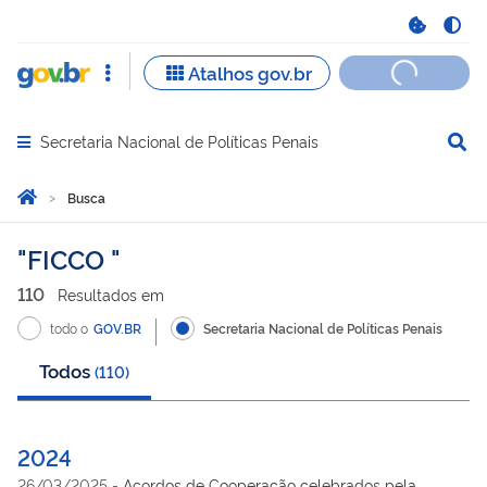
Secretaria Nacional de Políticas Penais
Abrir menu principal de navegação
Você está aqui:
Página Inicial
Busca
Busca
FICCO
110
Resultado
s
em
todo o
GOV.BR
Secretaria Nacional de Políticas Penais
Todos
(
110
)
2024
26/03/2025
-
Acordos de Cooperação celebrados pela