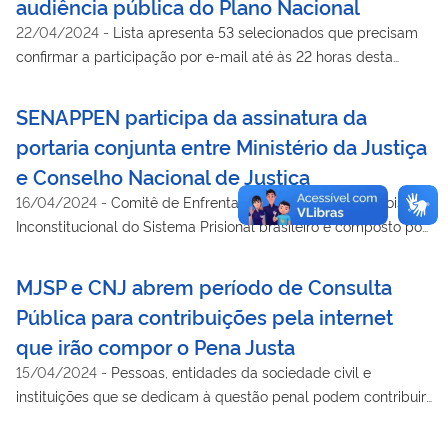
audiência pública do Plano Nacional
22/04/2024
-
Lista apresenta 53 selecionados que precisam
confirmar a participação por e-mail até às 22 horas desta
quarta-feira (24)
SENAPPEN participa da assinatura da
portaria conjunta entre Ministério da Justiça
e Conselho Nacional de Justiça
16/04/2024
-
Comitê de Enfrentamento ao Estado de Coisas
Inconstitucional do Sistema Prisional brasileiro é composto por
SENAPPEN e DMF/CNJ
MJSP e CNJ abrem período de Consulta
Pública para contribuições pela internet
que irão compor o Pena Justa
15/04/2024
-
Pessoas, entidades da sociedade civil e
instituições que se dedicam à questão penal podem contribuir
com sugestões de melhoria para o sistema penitenciário
brasileiro