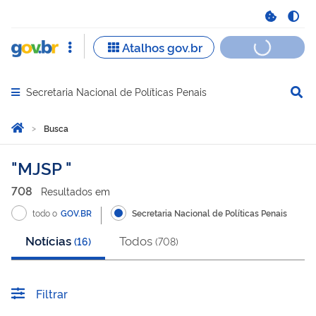
Secretaria Nacional de Políticas Penais
Abrir menu principal de navegação
Você está aqui:
Página Inicial
Busca
Busca
MJSP
708
Resultado
s
em
todo o
GOV.BR
Secretaria Nacional de Políticas Penais
Notícias
Todos
(
16
)
(
708
)
Filtrar