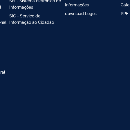
SEI - Sistema Eletrônico de
Informações
Gale
l
Informações
download Logos
PPF 
SIC - Serviço de
onal
Informação ao Cidadão
ral