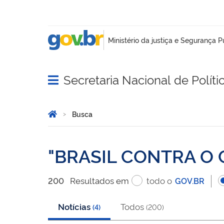
Secretaria Nacional de Políti
Abrir menu principal de navegação
Você está aqui:
Página Inicial
Busca
Busca
BRASIL CONTRA O
Resultado
s
em
todo o
200
GOV.BR
Notícias
Todos
(
4
)
(
200
)