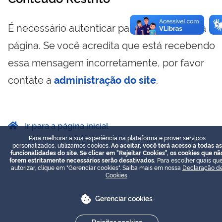
É necessário autenticar para visualizar essa
página. Se você acredita que está recebendo
essa mensagem incorretamente, por favor
contate a
administração do site
.
Ir para a página inicial
Para melhorar a sua experiência na plataforma e prover serviços
personalizados, utilizamos cookies.
Ao aceitar, você terá acesso a todas as
funcionalidades do site. Se clicar em "Rejeitar Cookies", os cookies que nã
forem estritamente necessários serão desativados.
Para escolher quais que
autorizar, clique em "Gerenciar cookies". Saiba mais em nossa
Declaração d
Cookies
.
Gerenciar cookies
Rejeitar cookies