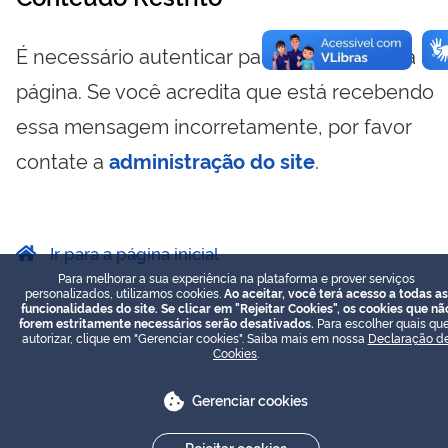
É necessário autenticar para visualizar essa
página. Se você acredita que está recebendo
essa mensagem incorretamente, por favor
contate a
administração do site
.
Ir para a página inicial
Para melhorar a sua experiência na plataforma e prover serviços
personalizados, utilizamos cookies.
Ao aceitar, você terá acesso a todas as
funcionalidades do site. Se clicar em "Rejeitar Cookies", os cookies que nã
forem estritamente necessários serão desativados.
Para escolher quais que
autorizar, clique em "Gerenciar cookies". Saiba mais em nossa
Declaração d
Cookies
.
Gerenciar cookies
Rejeitar cookies