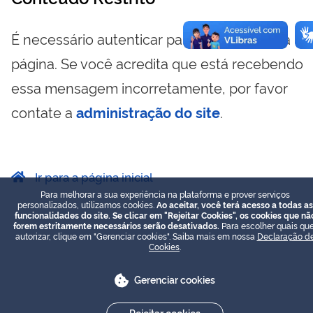
É necessário autenticar para visualizar essa
página. Se você acredita que está recebendo
essa mensagem incorretamente, por favor
contate a
administração do site
.
Ir para a página inicial
Para melhorar a sua experiência na plataforma e prover serviços
personalizados, utilizamos cookies.
Ao aceitar, você terá acesso a todas as
funcionalidades do site. Se clicar em "Rejeitar Cookies", os cookies que nã
forem estritamente necessários serão desativados.
Para escolher quais que
autorizar, clique em "Gerenciar cookies". Saiba mais em nossa
Declaração d
Cookies
.
Gerenciar cookies
Rejeitar cookies