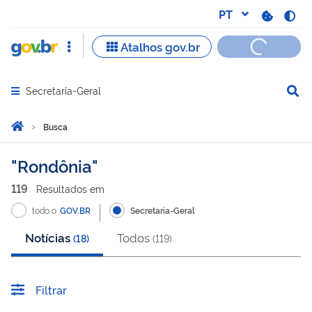
Secretaria-Geral
Abrir menu principal de navegação
Você está aqui:
Página Inicial
Busca
Busca
Rondônia
119
Resultado
s
em
todo o
GOV.BR
Secretaria-Geral
Notícias
Todos
(
18
)
(
119
)
Filtrar