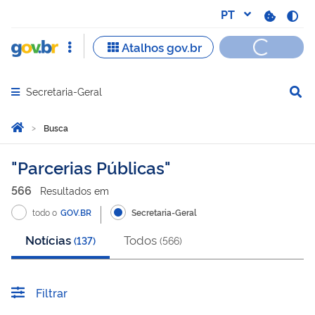
Secretaria-Geral
Abrir menu principal de navegação
Você está aqui:
Página Inicial
Busca
Busca
Parcerias Públicas
566
Resultado
s
em
todo o
GOV.BR
Secretaria-Geral
Notícias
Todos
(
137
)
(
566
)
Filtrar