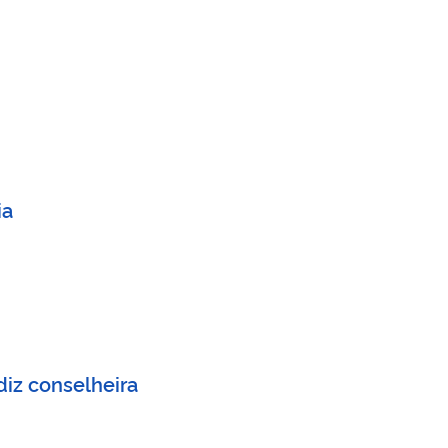
ia
diz conselheira