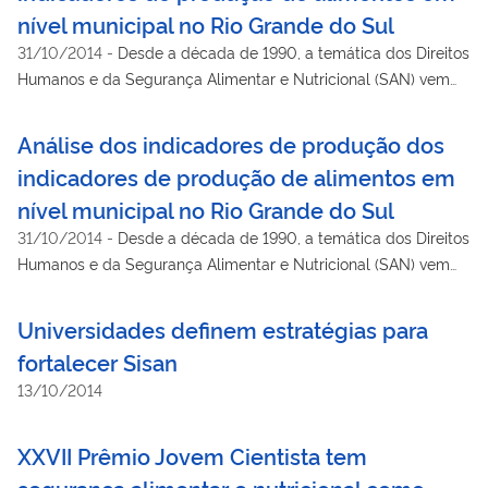
nível municipal no Rio Grande do Sul
31/10/2014
-
Desde a década de 1990, a temática dos Direitos
Humanos e da Segurança Alimentar e Nutricional (SAN) vem
sendo desenvolvida no Brasil, culminando na construção da
Política e do Plano Nacional de SAN (PNSAN e Plansan
Análise dos indicadores de produção dos
2012/2015). O Plansan propõe sessenta indicadores divididos
indicadores de produção de alimentos em
em sete dimensões, os quais estabelecem clara relação com
nível municipal no Rio Grande do Sul
os Objetivos de Desenvolvimento do Milênio.
31/10/2014
-
Desde a década de 1990, a temática dos Direitos
Humanos e da Segurança Alimentar e Nutricional (SAN) vem
sendo desenvolvida no Brasil, culminando na construção da
Política e do Plano Nacional de SAN (PNSAN e Plansan
Universidades definem estratégias para
2012/2015). O Plansan propõe sessenta indicadores divididos
fortalecer Sisan
em sete dimensões, os quais estabelecem clara relação com
13/10/2014
os Objetivos de Desenvolvimento do Milênio.
XXVII Prêmio Jovem Cientista tem
segurança alimentar e nutricional como