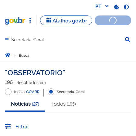
Secretaria-Geral
Abrir menu principal de navegação
Você está aqui:
Página Inicial
Busca
Busca
OBSERVATORIO
195
Resultado
s
em
todo o
GOV.BR
Secretaria-Geral
Notícias
Todos
(
27
)
(
195
)
Filtrar