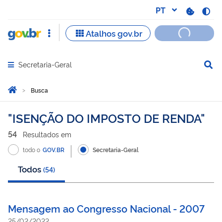
Secretaria-Geral
Abrir menu principal de navegação
Você está aqui:
Página Inicial
Busca
Busca
ISENÇÃO DO IMPOSTO DE RENDA
54
Resultado
s
em
todo o
GOV.BR
Secretaria-Geral
Todos
(
54
)
Mensagem ao Congresso Nacional - 2007
25/02/2022