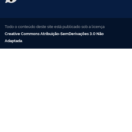
Todo o conteúdo deste site está publicado sob a licença
Creative Commons Atribuição-SemDerivações 3.0 Não
Adaptada
.