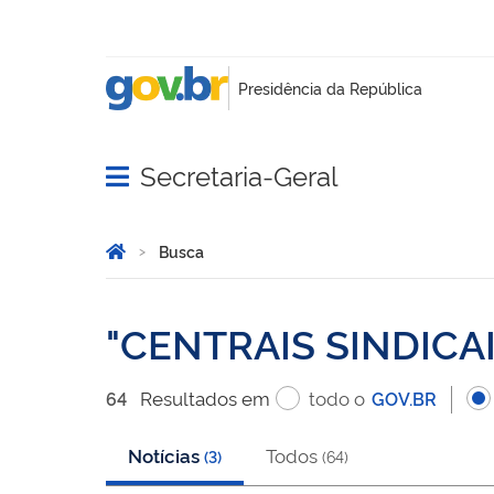
Secretaria-Geral
Abrir menu principal de navegação
Você está aqui:
Página Inicial
Busca
Busca
CENTRAIS SINDICA
Resultado
s
em
todo o
64
GOV.BR
Notícias
Todos
(
3
)
(
64
)