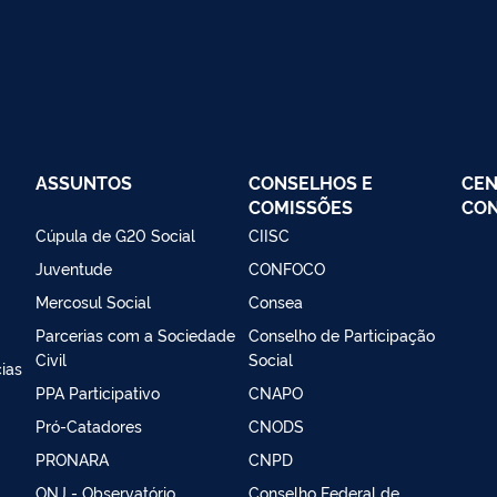
ASSUNTOS
CONSELHOS E
CEN
COMISSÕES
CO
Cúpula de G20 Social
CIISC
Juventude
CONFOCO
Mercosul Social
Consea
Parcerias com a Sociedade
Conselho de Participação
Civil
Social
ias
PPA Participativo
CNAPO
Pró-Catadores
CNODS
PRONARA
CNPD
ONJ - Observatório
Conselho Federal de