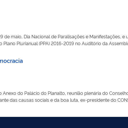
 de maio, Dia Nacional de Paralisações e Manifestações, e 
o Plano Plurianual (PPA) 2016-2019 no Auditório da Assembl
es e fala de dezenas de lideranças comunitárias, sindicais e 
mia solidária, os direitos dos trabalhadores, mulheres e joven
mocracia
do Anexo do Palácio do Planalto, reunião plenária do Consel
tante das causas sociais e da boa luta, ex-presidente do CON
l acontecida faz pouco em Porto Alegre, diz: “Neste momento
 querem, eu me sinto revigorado, como sinto revigorada a 