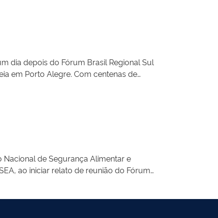
um dia depois do Fórum Brasil Regional Sul
eia em Porto Alegre. Com centenas de
de todos os setores sociais, debateu-se o futuro
s, as políticas de agricultura familiar, as
ho Nacional de Segurança Alimentar e
SEA, ao iniciar relato de reunião do Fórum
 histórico em que os jovens e meus filhos vão
democracia.” E chora, sob os aplausos de todas