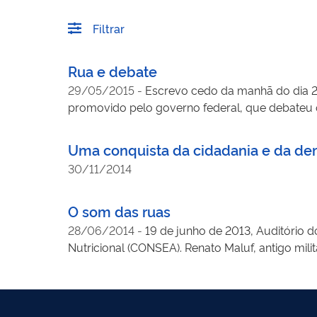
Filtrar
Rua e debate
29/05/2015
-
Escrevo cedo da manhã do dia 29
promovido pelo governo federal, que debateu 
participantes de organizações sociais e popular
do Brasil, o projeto de desenvolvimento, a econo
Uma conquista da cidadania e da de
reivindicações da região Sul do Brasil.
30/11/2014
O som das ruas
28/06/2014
-
19 de junho de 2013, Auditório 
Nutricional (CONSEA). Renato Maluf, antigo mili
Brasileiro de Segurança Alimentar e Nutriciona
de novo às ruas para dizerem o que pensam e o
e