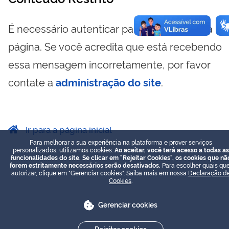
É necessário autenticar para visualizar essa
página. Se você acredita que está recebendo
essa mensagem incorretamente, por favor
contate a
administração do site
.
Ir para a página inicial
Para melhorar a sua experiência na plataforma e prover serviços
personalizados, utilizamos cookies.
Ao aceitar, você terá acesso a todas as
funcionalidades do site. Se clicar em "Rejeitar Cookies", os cookies que nã
forem estritamente necessários serão desativados.
Para escolher quais que
autorizar, clique em "Gerenciar cookies". Saiba mais em nossa
Declaração d
Cookies
.
Gerenciar cookies
Rejeitar cookies