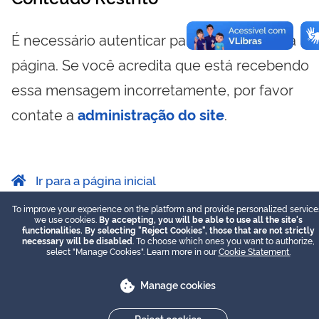
É necessário autenticar para visualizar essa
página. Se você acredita que está recebendo
essa mensagem incorretamente, por favor
contate a
administração do site
.
Ir para a página inicial
To improve your experience on the platform and provide personalized service
we use cookies.
By accepting, you will be able to use all the site's
functionalities. By selecting "Reject Cookies", those that are not strictly
necessary will be disabled
. To choose which ones you want to authorize,
select "Manage Cookies". Learn more in our
Cookie Statement.
Manage cookies
Reject cookies