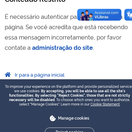
É necessário autenticar para visualizar essa
página. Se você acredita que está recebendo
essa mensagem incorretamente, por favor
contate a
administração do site
.
Ir para a página inicial
To improve your experience on the platform and provide personalized service
we use cookies.
By accepting, you will be able to use all the site's
functionalities. By selecting "Reject Cookies", those that are not strictly
necessary will be disabled
. To choose which ones you want to authorize,
select "Manage Cookies". Learn more in our
Cookie Statement.
Manage cookies
Reject cookies